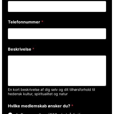
Telefonnummer
*
T
Beskrivelse
*
e
l
e
f
o
n
n
u
m
En kort beskrivelse af dig selv og dit tilhørsforhold til
m
hedensk kultur, spiritualitet og natur
e
r
Hvilke medlemskab ønsker du?
*
H
v