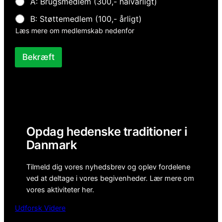
A: Brugsmedlem (300,- halvårligt)
i
l
B: Støttemedlem (100,- årligt)
k
Læs mere om medlemskab nedenfor
e
N
a
Bekræft
v
n
Opdag hedenske traditioner i
Danmark
Tilmeld dig vores nyhedsbrev og oplev fordelene
ved at deltage i vores begivenheder. Lær mere om
vores aktiviteter her.
Udforsk Videre